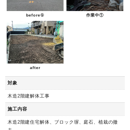
before①
作業中①
after
対象
木造2階建解体工事
施工内容
木造2階建住宅解体、ブロック塀、庭石、植栽の撤