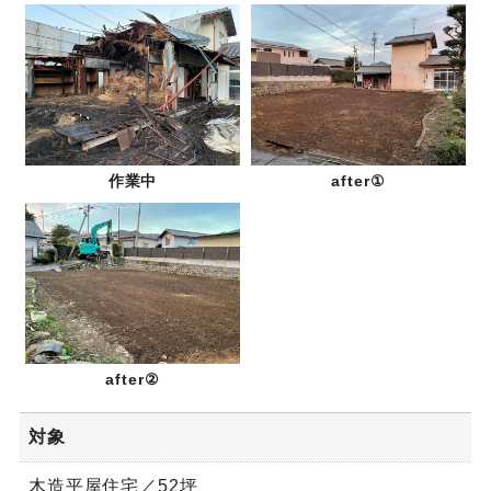
作業中
after①
after②
対象
木造平屋住宅／52坪