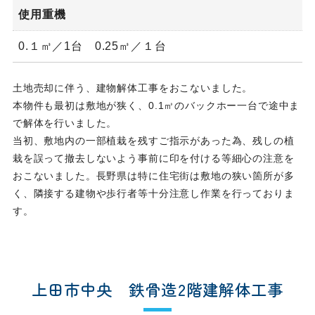
使用重機
0.１㎥／1台 0.25㎥／１台
土地売却に伴う、建物解体工事をおこないました。
本物件も最初は敷地が狭く、0.1㎥のバックホー一台で途中ま
で解体を行いました。
当初、敷地内の一部植栽を残すご指示があった為、残しの植
栽を誤って撤去しないよう事前に印を付ける等細心の注意を
おこないました。長野県は特に住宅街は敷地の狭い箇所が多
く、隣接する建物や歩行者等十分注意し作業を行っておりま
す。
上田市中央 鉄骨造2階建解体工事