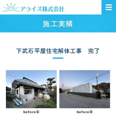
長野県松本市の
ホーム
施工実績
サービス案内
施工実績
下武石平屋住宅解体工事 完了
会社概要
お問い合わせ
before①
before②